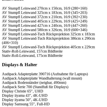
AV Stumpfl Leinwand 270cm x 150cm, 16:9 (280×160)
AV Stumpfl Leinwand 325cm x 183cm, 16:9 (345×203)
AV Stumpfl Leinwand 372cm x 210cm, 16:9 (392×230)
AV Stumpfl Leinwand 405cm x 229cm, 16:9 (425×249)
AV Stumpfl Leinwand 427cm x 240cm, 16:9 (447×260)
AV Stumpfl Leinwand 580cm x 326cm, 16:9 (600×346)
AV Stumpfl Leinwand-Tuch Rückprojektion 325cm x 183cm
AV Stumpfl Leinwand-Tuch Rückprojektion 386cm x 290cm
(406×310)
AV Stumpfl Leinwand-Tuch Rückprojektion 405cm x 229cm
Stativ-Roll-Leinwand, 157cm Bildbreite
Stativ-Roll-Leinwand, 175cm Bildbreite
Displays & Halter
Audipack Adapterplatte 390716 (Aufnahme für Laptops)
Audipack Adapterplatte Wandhalterung (wall mount)
Audipack Bodenständer (neigbar, 490mm)
Audipack Serie 700 (Standfuß für Displays)
Display Christie 65″, UHD
Display iiyama 43″, 4K-UHD
Display iiyama 50″, 4K-UHD
Display Samsung 55″, Full-HD