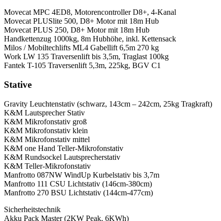
Movecat MPC 4ED8, Motorencontroller D8+, 4-Kanal
Movecat PLUSlite 500, D8+ Motor mit 18m Hub
Movecat PLUS 250, D8+ Motor mit 18m Hub
Handkettenzug 1000kg, 8m Hubhöhe, inkl. Kettensack
Milos / Mobiltechlifts ML4 Gabellift 6,5m 270 kg
Work LW 135 Traversenlift bis 3,5m, Traglast 100kg
Fantek T-105 Traversenlift 5,3m, 225kg, BGV C1
Stative
Gravity Leuchtenstativ (schwarz, 143cm – 242cm, 25kg Tragkraft)
K&M Lautsprecher Stativ
K&M Mikrofonstativ groß
K&M Mikrofonstativ klein
K&M Mikrofonstativ mittel
K&M one Hand Teller-Mikrofonstativ
K&M Rundsockel Lautsprecherstativ
K&M Teller-Mikrofonstativ
Manfrotto 087NW WindUp Kurbelstativ bis 3,7m
Manfrotto 111 CSU Lichtstativ (146cm-380cm)
Manfrotto 270 BSU Lichtstativ (144cm-477cm)
Sicherheitstechnik
Akku Pack Master (2KW Peak, 6KWh)