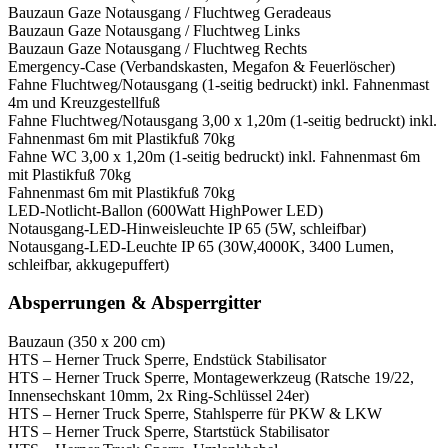
Bauzaun Gaze Notausgang / Fluchtweg Geradeaus
Bauzaun Gaze Notausgang / Fluchtweg Links
Bauzaun Gaze Notausgang / Fluchtweg Rechts
Emergency-Case (Verbandskasten, Megafon & Feuerlöscher)
Fahne Fluchtweg/Notausgang (1-seitig bedruckt) inkl. Fahnenmast
4m und Kreuzgestellfuß
Fahne Fluchtweg/Notausgang 3,00 x 1,20m (1-seitig bedruckt) inkl.
Fahnenmast 6m mit Plastikfuß 70kg
Fahne WC 3,00 x 1,20m (1-seitig bedruckt) inkl. Fahnenmast 6m
mit Plastikfuß 70kg
Fahnenmast 6m mit Plastikfuß 70kg
LED-Notlicht-Ballon (600Watt HighPower LED)
Notausgang-LED-Hinweisleuchte IP 65 (5W, schleifbar)
Notausgang-LED-Leuchte IP 65 (30W,4000K, 3400 Lumen,
schleifbar, akkugepuffert)
Absperrungen & Absperrgitter
Bauzaun (350 x 200 cm)
HTS – Herner Truck Sperre, Endstück Stabilisator
HTS – Herner Truck Sperre, Montagewerkzeug (Ratsche 19/22,
Innensechskant 10mm, 2x Ring-Schlüssel 24er)
HTS – Herner Truck Sperre, Stahlsperre für PKW & LKW
HTS – Herner Truck Sperre, Startstück Stabilisator