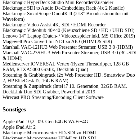
Blackmagic HyperDeck Studio Mini Recorder/Zuspieler
Blackmagic SDI to Audio De-Embedding Rack (4x 2 Kanäle)
Blackmagic SmartScope Duo 4K II (2×8″ Broadcastmonitor mit
Waveform)
Blackmagic Video Assist 4K, SDI / HDMI Recorder
Blackmagic Videohub 40×40 (Kreuzschiene SD / HD / UHD SDI)
Lenovo 14″ Laptop (Daten- / Videozuspieler inkl. MS Office 2019)
Magewell Pro Convert für NDI zu AIO (HDMI & SDI)
Marshall VAC-12HU3 Web Presenter Streamer, USB 3.0 (HDMI)
Marshall VAC-23SHU3 Web Presenter Streamer, USB 3.0 (3G-SDI
& HDMI)
Medienserver IOVERSAL Vertex (Ryzen Threadripper, 128 GB
RAM, RTXA5000 Grafik, Decklink Quad)
Streaming & Grabbingrack (2x Web Presenter HD, Smartview Duo
2, HP EliteDesk I5, 16GB RAM)
Streaming & Zuspielrack (Intel i7 10. Generation, 32GB RAM,
DeckLink Duo SDI Grabber, PowerPoint 2019
Wirecast PRO Streaming/Encoding Client Software
Sonstiges
Apple iPad 10,2″ 09. Gen 64GB Wi-Fi+4G
Apple iPad Air 2
Blackmagic Microconverter HD-SDI zu HDMI
Blackmagic Microconverter HDMI zu HD-SDI