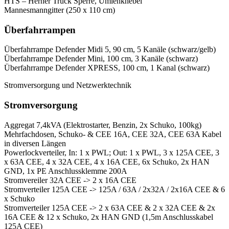
HTS – Herner Truck Sperre, Umlenkhebel
Mannesmanngitter (250 x 110 cm)
Überfahrrampen
Überfahrrampe Defender Midi 5, 90 cm, 5 Kanäle (schwarz/gelb)
Überfahrrampe Defender Mini, 100 cm, 3 Kanäle (schwarz)
Überfahrrampe Defender XPRESS, 100 cm, 1 Kanal (schwarz)
Stromversorgung und Netzwerktechnik
Stromversorgung
Aggregat 7,4kVA (Elektrostarter, Benzin, 2x Schuko, 100kg)
Mehrfachdosen, Schuko- & CEE 16A, CEE 32A, CEE 63A Kabel
in diversen Längen
Powerlockverteiler, In: 1 x PWL; Out: 1 x PWL, 3 x 125A CEE, 3
x 63A CEE, 4 x 32A CEE, 4 x 16A CEE, 6x Schuko, 2x HAN
GND, 1x PE Anschlussklemme 200A
Stromvereiler 32A CEE -> 2 x 16A CEE
Stromverteiler 125A CEE -> 125A / 63A / 2x32A / 2x16A CEE & 6
x Schuko
Stromverteiler 125A CEE -> 2 x 63A CEE & 2 x 32A CEE & 2x
16A CEE & 12 x Schuko, 2x HAN GND (1,5m Anschlusskabel
125A CEE)