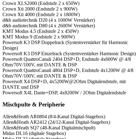
Crown XLS2000 (Endstufe 2 x 650W)
Crown Xti 2000 (Endstufe 2 x 900W)
Crown Xti 4000 (Endstufe 2 x 1800W)
d&b audiotechnik D20 (4 x 1000W Verstärker)
d&b audiotechnik D80 (4 x 2600W Verstärker)
KMT Modus 4.5 (Endstufe 2 x 450W)
KMT Modus 9 (Endstufe 2 x 900W)
Powersoft K3 DSP Doppelrack (Systemverstärker für Harmonic
Design)
Powersoft K3 DSP Einzelrack (Systemverstärker Harmonic Design)
Powersoft QuattroCanali 2404 DSP+D, Endstufe 4x600W @ 4/8
Ohm/70V/100V, mit DANTE & DSP
Powersoft QuattroCanali 4804 DSP+D, Endstufe 4x1200W @ 4/8
Ohm/70V/100V, mit DANTE & DSP
Powersoft X4 DSP+D, 4x5200W@2Ohm Digitalendstufe, mit
DANTE und DSP
Powersoft X4L Dante+DSP, 4x8200W / 2Ohm Digitalendstufe
Mischpulte & Peripherie
Allen&Heath AR0804 (8/4-Kanal Digital-Stagebox)
Allen&Heath AR2412 (24/12-Kanal Digital-Stagebox)
Allen&Heath SQ7 (48-Kanal Digitalmischpult)
Midas DL16 (digitale Stagebox)
Midas DL32 (digitale Stagebox)