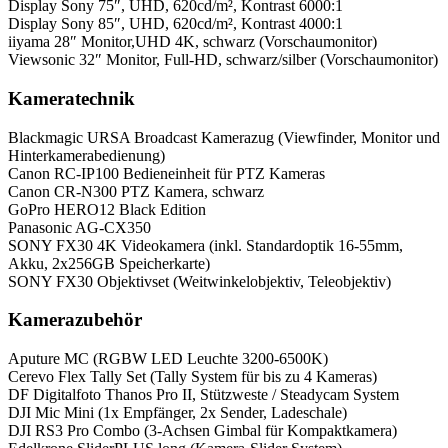
Display Sony 75″, UHD, 620cd/m², Kontrast 6000:1
Display Sony 85″, UHD, 620cd/m², Kontrast 4000:1
iiyama 28″ Monitor,UHD 4K, schwarz (Vorschaumonitor)
Viewsonic 32″ Monitor, Full-HD, schwarz/silber (Vorschaumonitor)
Kameratechnik
Blackmagic URSA Broadcast Kamerazug (Viewfinder, Monitor und
Hinterkamerabedienung)
Canon RC-IP100 Bedieneinheit für PTZ Kameras
Canon CR-N300 PTZ Kamera, schwarz
GoPro HERO12 Black Edition
Panasonic AG-CX350
SONY FX30 4K Videokamera (inkl. Standardoptik 16-55mm,
Akku, 2x256GB Speicherkarte)
SONY FX30 Objektivset (Weitwinkelobjektiv, Teleobjektiv)
Kamerazubehör
Aputure MC (RGBW LED Leuchte 3200-6500K)
Cerevo Flex Tally Set (Tally System für bis zu 4 Kameras)
DF Digitalfoto Thanos Pro II, Stützweste / Steadycam System
DJI Mic Mini (1x Empfänger, 2x Sender, Ladeschale)
DJI RS3 Pro Combo (3-Achsen Gimbal für Kompaktkamera)