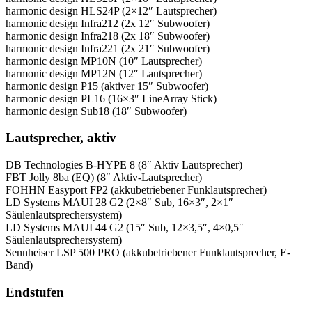
harmonic design HLS24P (2×12″ Lautsprecher)
harmonic design Infra212 (2x 12″ Subwoofer)
harmonic design Infra218 (2x 18″ Subwoofer)
harmonic design Infra221 (2x 21″ Subwoofer)
harmonic design MP10N (10″ Lautsprecher)
harmonic design MP12N (12″ Lautsprecher)
harmonic design P15 (aktiver 15″ Subwoofer)
harmonic design PL16 (16×3″ LineArray Stick)
harmonic design Sub18 (18″ Subwoofer)
Lautsprecher, aktiv
DB Technologies B-HYPE 8 (8″ Aktiv Lautsprecher)
FBT Jolly 8ba (EQ) (8″ Aktiv-Lautsprecher)
FOHHN Easyport FP2 (akkubetriebener Funklautsprecher)
LD Systems MAUI 28 G2 (2×8″ Sub, 16×3″, 2×1″
Säulenlautsprechersystem)
LD Systems MAUI 44 G2 (15″ Sub, 12×3,5″, 4×0,5″
Säulenlautsprechersystem)
Sennheiser LSP 500 PRO (akkubetriebener Funklautsprecher, E-
Band)
Endstufen