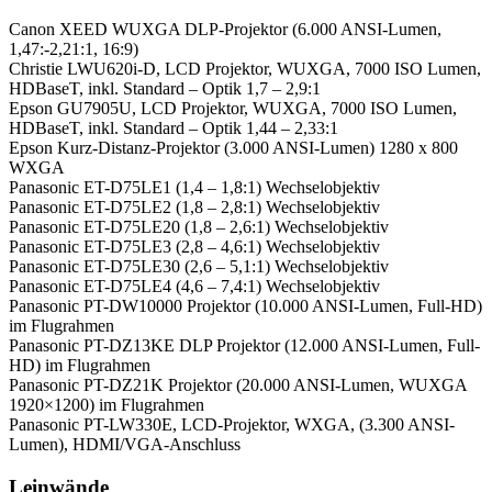
Canon XEED WUXGA DLP-Projektor (6.000 ANSI-Lumen,
1,47:-2,21:1, 16:9)
Christie LWU620i-D, LCD Projektor, WUXGA, 7000 ISO Lumen,
HDBaseT, inkl. Standard – Optik 1,7 – 2,9:1
Epson GU7905U, LCD Projektor, WUXGA, 7000 ISO Lumen,
HDBaseT, inkl. Standard – Optik 1,44 – 2,33:1
Epson Kurz-Distanz-Projektor (3.000 ANSI-Lumen) 1280 x 800
WXGA
Panasonic ET-D75LE1 (1,4 – 1,8:1) Wechselobjektiv
Panasonic ET-D75LE2 (1,8 – 2,8:1) Wechselobjektiv
Panasonic ET-D75LE20 (1,8 – 2,6:1) Wechselobjektiv
Panasonic ET-D75LE3 (2,8 – 4,6:1) Wechselobjektiv
Panasonic ET-D75LE30 (2,6 – 5,1:1) Wechselobjektiv
Panasonic ET-D75LE4 (4,6 – 7,4:1) Wechselobjektiv
Panasonic PT-DW10000 Projektor (10.000 ANSI-Lumen, Full-HD)
im Flugrahmen
Panasonic PT-DZ13KE DLP Projektor (12.000 ANSI-Lumen, Full-
HD) im Flugrahmen
Panasonic PT-DZ21K Projektor (20.000 ANSI-Lumen, WUXGA
1920×1200) im Flugrahmen
Panasonic PT-LW330E, LCD-Projektor, WXGA, (3.300 ANSI-
Lumen), HDMI/VGA-Anschluss
Leinwände