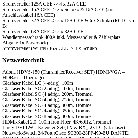
Stromverteiler 125A CEE -> 4 x 32A CEE
Stromverteiler 16A CEE -> 3 x Schuko & 16A CEE (2m
Anschlusskabel 16A CEE)
Stromverteiler 32A CEE -> 2 x 16A CEE & 6 x Schuko (RCD Typ
B)
Stromverteiler 63A CEE -> 2 x 32A CEE
Wandlermessschrank 400A inkl. Messwandler & Zählerplatz,
Abgang 1x Powerlock)
Stromverteiler (Würfel) 16A CEE -> 3 x Schuko
Netzwerktechnik
Atlona HDVS-150 (Transmitter/Receiver SET) HDMI/VGA –
HDBaseT Übertrager
Glasfaser Kabel LC (4-adrig), 100m
Glasfaser Kabel SC (2-adrig), 100m, Trommel
Glasfaser Kabel SC (4-adrig), 200m, Trommel
Glasfaser Kabel SC (4-adrig), 250m, Trommel
Glasfaser Kabel SC (4-adrig), 300m, Trommel
Glasfaser Kabel SC (4-adrig), 350m, Trommel
Glasfaser Kabel SC (8-adrig), 300m, Trommel
HDMI-Kabel 2.0, 100m Iron Fiber, 4K/60Hz, Trommel
Lindy DVI-LWL-Extender-Set (TX & RX), 2x LC (Glasfaser)
Netzwerk-Switch 24-Port (Cisco SG300-28PP-K9-EU DANTE)