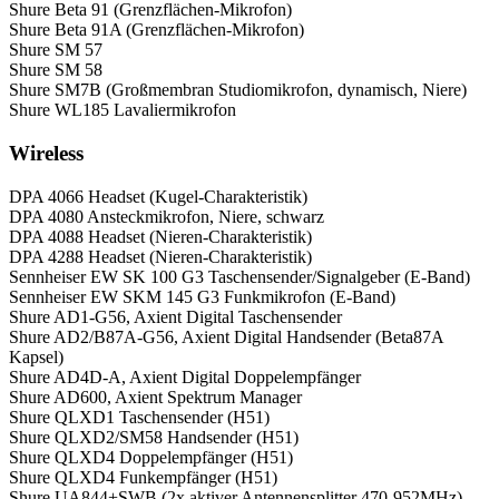
Shure Beta 91 (Grenzflächen-Mikrofon)
Shure Beta 91A (Grenzflächen-Mikrofon)
Shure SM 57
Shure SM 58
Shure SM7B (Großmembran Studiomikrofon, dynamisch, Niere)
Shure WL185 Lavaliermikrofon
Wireless
DPA 4066 Headset (Kugel-Charakteristik)
DPA 4080 Ansteckmikrofon, Niere, schwarz
DPA 4088 Headset (Nieren-Charakteristik)
DPA 4288 Headset (Nieren-Charakteristik)
Sennheiser EW SK 100 G3 Taschensender/Signalgeber (E-Band)
Sennheiser EW SKM 145 G3 Funkmikrofon (E-Band)
Shure AD1-G56, Axient Digital Taschensender
Shure AD2/B87A-G56, Axient Digital Handsender (Beta87A
Kapsel)
Shure AD4D-A, Axient Digital Doppelempfänger
Shure AD600, Axient Spektrum Manager
Shure QLXD1 Taschensender (H51)
Shure QLXD2/SM58 Handsender (H51)
Shure QLXD4 Doppelempfänger (H51)
Shure QLXD4 Funkempfänger (H51)
Shure UA844+SWB (2x aktiver Antennensplitter 470-952MHz)