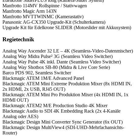
Edelkrone SliderPLUS long (Kamera-Slider System)
Manfrotto 114MV Rollspinne / Stativwagen
Manfrotto Magic Arm 143N
Manfrotto MVTTWINMC (Kamerastativ)
Panasonic AG-CX350 Upgrade-Kit (Schulterkamera)
Upgrade Kit für Edelkrone SLIDER (Motorslider mit Akkusystem)
Regietechnik
Analog Way Ascender 32 LE – 4K (Seamless-Video-Datenmischer)
Analog Way Midra Pulse² 3G (Seamless Video Switcher)
Analog Way Pulse 4K inkl. Dante (Seamless Video Switcher)
Analog Way Shotbox SB-80 (Midra & Live Core Serie)
Barco PDS 902, Seamless Switcher
Blackmagic ATEM 1M/E Advanced Panel
Blackmagic ATEM Mini Extreme Produktion Mixer (8x HDMI IN,
2x HDMI, 2x USB, RJ45 OUT)
Blackmagic ATEM Mini Pro Produktion Mixer (4x HDMI IN, 1x
HDMI OUT)
Blackmagic ATEM2 M/E Production Studio 4K Mixer
Blackmagic Audio to SDI 4K Embedding Rack (2x 4-Kanäle
Analog oder AES)
Blackmagic Design Mini Converter Sync Generator (6x OUT)
Blackmagic Design MultiView4 (SDI-UHD-Mehrfachansichts-
Router)