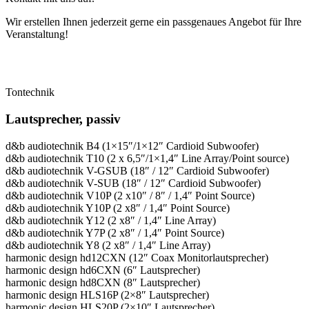
Wir erstellen Ihnen jederzeit gerne ein passgenaues Angebot für Ihre
Veranstaltung!
Tontechnik
Lautsprecher, passiv
d&b audiotechnik B4 (1×15″/1×12″ Cardioid Subwoofer)
d&b audiotechnik T10 (2 x 6,5″/1×1,4″ Line Array/Point source)
d&b audiotechnik V-GSUB (18″ / 12″ Cardioid Subwoofer)
d&b audiotechnik V-SUB (18″ / 12″ Cardioid Subwoofer)
d&b audiotechnik V10P (2 x10″ / 8″ / 1,4″ Point Source)
d&b audiotechnik Y10P (2 x8″ / 1,4″ Point Source)
d&b audiotechnik Y12 (2 x8″ / 1,4″ Line Array)
d&b audiotechnik Y7P (2 x8″ / 1,4″ Point Source)
d&b audiotechnik Y8 (2 x8″ / 1,4″ Line Array)
harmonic design hd12CXN (12″ Coax Monitorlautsprecher)
harmonic design hd6CXN (6″ Lautsprecher)
harmonic design hd8CXN (8″ Lautsprecher)
harmonic design HLS16P (2×8″ Lautsprecher)
harmonic design HLS20P (2×10″ Lautsprecher)