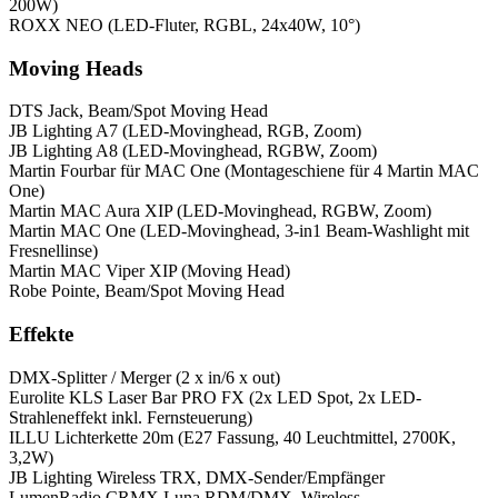
200W)
ROXX NEO (LED-Fluter, RGBL, 24x40W, 10°)
Moving Heads
DTS Jack, Beam/Spot Moving Head
JB Lighting A7 (LED-Movinghead, RGB, Zoom)
JB Lighting A8 (LED-Movinghead, RGBW, Zoom)
Martin Fourbar für MAC One (Montageschiene für 4 Martin MAC
One)
Martin MAC Aura XIP (LED-Movinghead, RGBW, Zoom)
Martin MAC One (LED-Movinghead, 3-in1 Beam-Washlight mit
Fresnellinse)
Martin MAC Viper XIP (Moving Head)
Robe Pointe, Beam/Spot Moving Head
Effekte
DMX-Splitter / Merger (2 x in/6 x out)
Eurolite KLS Laser Bar PRO FX (2x LED Spot, 2x LED-
Strahleneffekt inkl. Fernsteuerung)
ILLU Lichterkette 20m (E27 Fassung, 40 Leuchtmittel, 2700K,
3,2W)
JB Lighting Wireless TRX, DMX-Sender/Empfänger
LumenRadio CRMX Luna RDM/DMX, Wireless