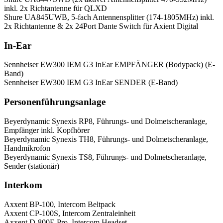
inkl. 2x Richtantenne für QLXD
Shure UA845UWB, 5-fach Antennensplitter (174-1805MHz) inkl.
2x Richtantenne & 2x 24Port Dante Switch für Axient Digital
In-Ear
Sennheiser EW300 IEM G3 InEar EMPFÄNGER (Bodypack) (E-
Band)
Sennheiser EW300 IEM G3 InEar SENDER (E-Band)
Personenführungsanlage
Beyerdynamic Synexis RP8, Führungs- und Dolmetscheranlage,
Empfänger inkl. Kopfhörer
Beyerdynamic Synexis TH8, Führungs- und Dolmetscheranlage,
Handmikrofon
Beyerdynamic Synexis TS8, Führungs- und Dolmetscheranlage,
Sender (stationär)
Interkom
Axxent BP-100, Intercom Beltpack
Axxent CP-100S, Intercom Zentraleinheit
Axxent D-800E Pro, Intercom Headset