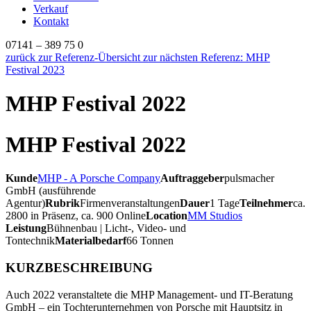
Verkauf
Kontakt
07141 – 389 75 0
zurück zur Referenz-Übersicht
zur nächsten Referenz: MHP
Festival 2023
MHP Festival 2022
MHP Festival 2022
Kunde
MHP - A Porsche Company
Auftraggeber
pulsmacher
GmbH (ausführende
Agentur)
Rubrik
Firmenveranstaltungen
Dauer
1 Tage
Teilnehmer
ca.
2800 in Präsenz, ca. 900 Online
Location
MM Studios
Leistung
Bühnenbau | Licht-, Video- und
Tontechnik
Materialbedarf
66 Tonnen
KURZBESCHREIBUNG
Auch 2022 veranstaltete die MHP Management- und IT-Beratung
GmbH – ein Tochterunternehmen von Porsche mit Hauptsitz in