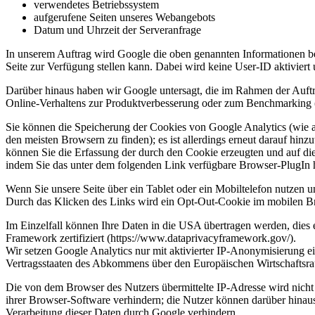
verwendetes Betriebssystem
aufgerufene Seiten unseres Webangebots
Datum und Uhrzeit der Serveranfrage
In unserem Auftrag wird Google die oben genannten Informationen be
Seite zur Verfügung stellen kann. Dabei wird keine User-ID aktiviert
Darüber hinaus haben wir Google untersagt, die im Rahmen der Auft
Online-Verhaltens zur Produktverbesserung oder zum Benchmarking 
Sie können die Speicherung der Cookies von Google Analytics (wie a
den meisten Browsern zu finden); es ist allerdings erneut darauf hin
können Sie die Erfassung der durch den Cookie erzeugten und auf di
indem Sie das unter dem folgenden Link verfügbare Browser-PlugIn he
Wenn Sie unsere Seite über ein Tablet oder ein Mobiltelefon nutzen 
Durch das Klicken des Links wird ein Opt-Out-Cookie im mobilen Bro
Im Einzelfall können Ihre Daten in die USA übertragen werden, di
Framework zertifiziert (https://www.dataprivacyframework.gov/).
Wir setzen Google Analytics nur mit aktivierter IP-Anonymisierung e
Vertragsstaaten des Abkommens über den Europäischen Wirtschaftsrau
Die von dem Browser des Nutzers übermittelte IP-Adresse wird nich
ihrer Browser-Software verhindern; die Nutzer können darüber hinau
Verarbeitung dieser Daten durch Google verhindern,