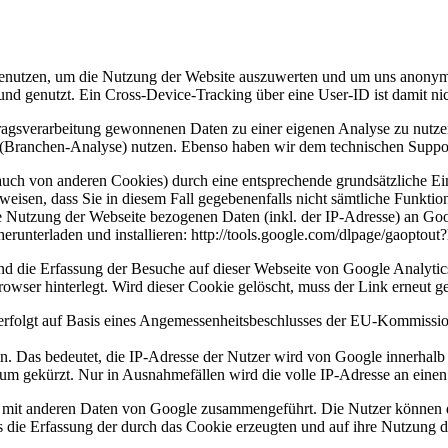
nutzen, um die Nutzung der Website auszuwerten und um uns anonymisi
 und genutzt. Ein Cross-Device-Tracking über eine User-ID ist damit ni
ragsverarbeitung gewonnenen Daten zu einer eigenen Analyse zu nutz
(Branchen-Analyse) nutzen. Ebenso haben wir dem technischen Support
uch von anderen Cookies) durch eine entsprechende grundsätzliche Ein
zuweisen, dass Sie in diesem Fall gegebenenfalls nicht sämtliche Funkt
e Nutzung der Webseite bezogenen Daten (inkl. der IP-Adresse) an Goo
runterladen und installieren: http://tools.google.com/dlpage/gaoptout
und die Erfassung der Besuche auf dieser Webseite von Google Analytic
wser hinterlegt. Wird dieser Cookie gelöscht, muss der Link erneut ge
es erfolgt auf Basis eines Angemessenheitsbeschlusses der EU-Kommi
in. Das bedeutet, die IP-Adresse der Nutzer wird von Google innerhalb
m gekürzt. Nur in Ausnahmefällen wird die volle IP-Adresse an einen
t mit anderen Daten von Google zusammengeführt. Die Nutzer können d
s die Erfassung der durch das Cookie erzeugten und auf ihre Nutzung